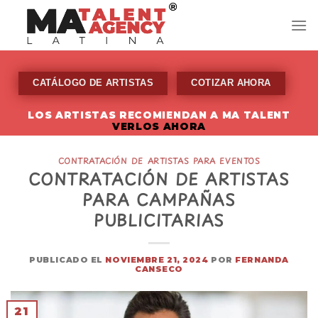
Skip
to
content
CATÁLOGO DE ARTISTAS
COTIZAR AHORA
LOS ARTISTAS RECOMIENDAN A MA TALENT
VERLOS AHORA
CONTRATACIÓN DE ARTISTAS PARA EVENTOS
CONTRATACIÓN DE ARTISTAS
PARA CAMPAÑAS
PUBLICITARIAS
PUBLICADO EL
NOVIEMBRE 21, 2024
POR
FERNANDA
CANSECO
21