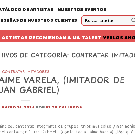
ATÁLOGO DE ARTISTAS
NUESTROS EVENTOS
RESEÑAS DE NUESTROS CLIENTES
 ARTISTAS RECOMIENDAN A MA TALENT
VERLOS AH
HIVOS DE CATEGORÍA:
CONTRATAR IMITAD
CONTRATAR IMITADORES
IME VARELA, (IMITADOR DE
UAN GABRIEL)
L
ENERO 31, 2024
POR
FLOR GALLEGOS
ntico; cantante; integrante de grupos, tríos musicales y mariachi
del cantautor “Juan Gabriel”. (contratar a Jaime Varela) ¿Por qué