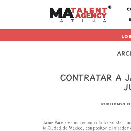
Skip
C
to
content
LOS
ARC
CONTRATAR A JA
J
PUBLICADO E
Jaime Varela es un reconocido baladista romá
la Ciudad de México; compositor e imitador 