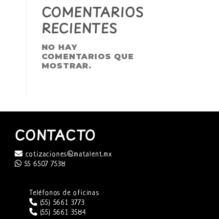
COMENTARIOS
RECIENTES
NO HAY
COMENTARIOS QUE
MOSTRAR.
CONTACTO
cotizaciones@matalent.mx
55 6507 7538
Teléfonos de oficinas
(55) 5661 3773
(55) 5661 3584