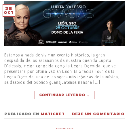
28
OCT
Estamos a nada de vivir un evento histórico, la gran
despedida de los escenarios de nuestra querida Lupita
D’alessio, mejor conocida como la Leona Dormida, que se
presentará por última vez en León. El Gracias Tour de la
Leona Dormida, una de las voces más icónicas de la música,
se despide del público guanajuatense mañana […]
CONTINUAR LEYENDO
→
PUBLICADO EN
MATICKET
DEJE UN COMENTARIO