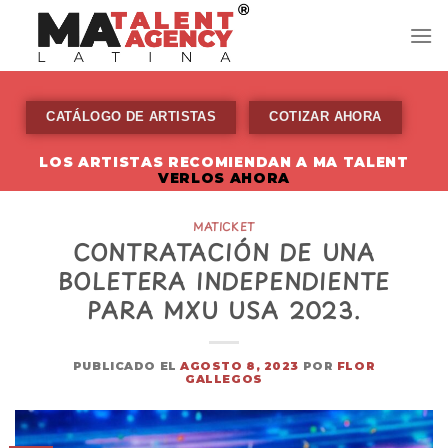
Skip
to
content
CATÁLOGO DE ARTISTAS
COTIZAR AHORA
LOS ARTISTAS RECOMIENDAN A MA TALENT
VERLOS AHORA
MATICKET
CONTRATACIÓN DE UNA
BOLETERA INDEPENDIENTE
PARA MXU USA 2023.
PUBLICADO EL
AGOSTO 8, 2023
POR
FLOR
GALLEGOS