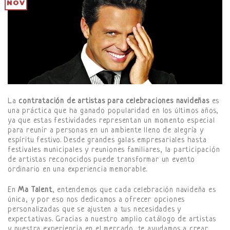
NOV
La
contratación de artistas para celebraciones navideñas
es
una práctica que ha ganado popularidad en los últimos años,
ya que estas festividades representan un momento especial
para reunir a personas en un ambiente lleno de alegría y
espíritu festivo. Desde grandes galas empresariales hasta
festivales municipales y reuniones familiares, la participación
de artistas reconocidos puede transformar un evento
ordinario en una experiencia memorable.
En
Ma Talent
, entendemos que cada celebración navideña es
única, y por eso nos dedicamos a ofrecer opciones
personalizadas que se ajusten a tus necesidades y
expectativas. Gracias a nuestro amplio catálogo de artistas
y nuestra experiencia en el mercado, te ayudamos a crear