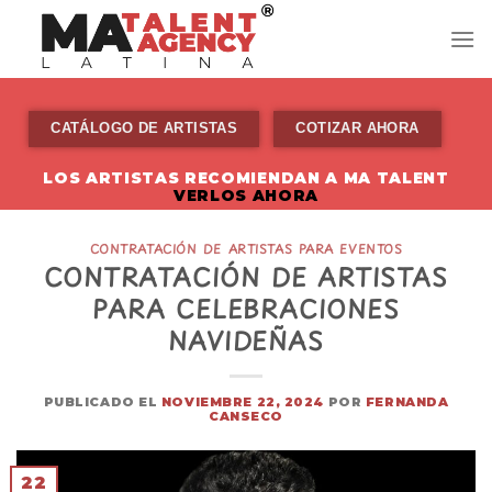
Skip
to
content
CATÁLOGO DE ARTISTAS
COTIZAR AHORA
LOS ARTISTAS RECOMIENDAN A MA TALENT
VERLOS AHORA
CONTRATACIÓN DE ARTISTAS PARA EVENTOS
CONTRATACIÓN DE ARTISTAS
PARA CELEBRACIONES
NAVIDEÑAS
PUBLICADO EL
NOVIEMBRE 22, 2024
POR
FERNANDA
CANSECO
22