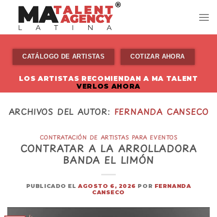
Skip
to
content
CATÁLOGO DE ARTISTAS
COTIZAR AHORA
LOS ARTISTAS RECOMIENDAN A MA TALENT
VERLOS AHORA
ARCHIVOS DEL AUTOR:
FERNANDA CANSECO
CONTRATACIÓN DE ARTISTAS PARA EVENTOS
CONTRATAR A LA ARROLLADORA
BANDA EL LIMÓN
PUBLICADO EL
AGOSTO 6, 2026
POR
FERNANDA
CANSECO