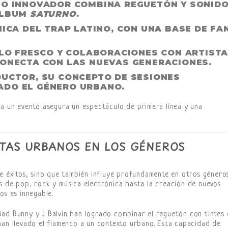
ILO INNOVADOR COMBINA REGUETÓN Y SONID
ÁLBUM
SATURNO
.
NICA DEL TRAP LATINO, CON UNA BASE DE FA
ILO FRESCO Y COLABORACIONES CON ARTIST
CONECTA CON LAS NUEVAS GENERACIONES.
DUCTOR, SU CONCEPTO DE SESIONES
ADO EL GÉNERO URBANO.
ra un evento asegura un espectáculo de primera línea y una
STAS URBANOS EN LOS GÉNEROS
de éxitos, sino que también influye profundamente en otros género
s de pop, rock y música electrónica hasta la creación de nuevos
os es innegable.
ad Bunny y J Balvin han logrado combinar el reguetón con tintes
han llevado el flamenco a un contexto urbano. Esta capacidad de