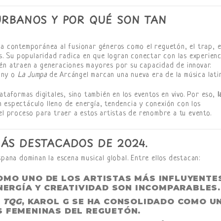
URBANOS Y POR QUÉ SON TAN
ca contemporánea al fusionar géneros como el reguetón, el trap, e
os. Su popularidad radica en que logran conectar con las experienc
ién atraen a generaciones mayores por su capacidad de innovar.
nny o
La Jumpa
de Arcángel marcan una nueva era de la música lati
ataformas digitales, sino también en los eventos en vivo. Por eso,
l
 espectáculo lleno de energía, tendencia y conexión con los
el proceso para traer a estos artistas de renombre a tu evento.
ÁS DESTACADOS DE 2024.
spana dominan la escena musical global. Entre ellos destacan:
OMO UNO DE LOS ARTISTAS MÁS INFLUYENTE
ENERGÍA Y CREATIVIDAD SON INCOMPARABLES.
O
TQG
, KAROL G SE HA CONSOLIDADO COMO U
S FEMENINAS DEL REGUETÓN.