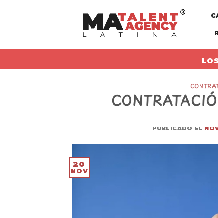
Skip
C
to
content
LOS
CONTRAT
CONTRATACIÓ
PUBLICADO EL
NOV
20
NOV