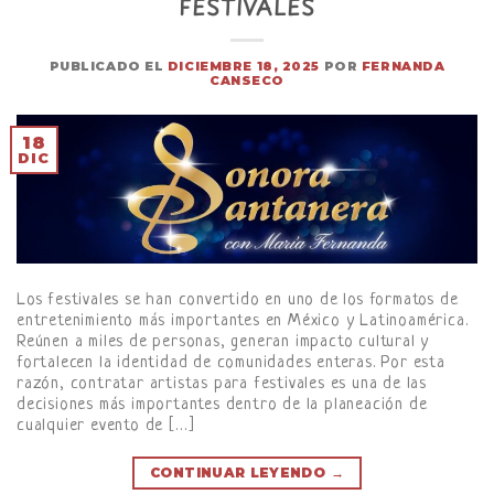
FESTIVALES
PUBLICADO EL
DICIEMBRE 18, 2025
POR
FERNANDA
CANSECO
18
DIC
Los festivales se han convertido en uno de los formatos de
entretenimiento más importantes en México y Latinoamérica.
Reúnen a miles de personas, generan impacto cultural y
fortalecen la identidad de comunidades enteras. Por esta
razón, contratar artistas para festivales es una de las
decisiones más importantes dentro de la planeación de
cualquier evento de […]
CONTINUAR LEYENDO
→