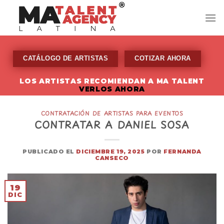
Skip
to
content
CATÁLOGO DE ARTISTAS
COTIZAR AHORA
LOS ARTISTAS RECOMIENDAN A MA TALENT
VERLOS AHORA
CONTRATACIÓN DE ARTISTAS PARA EVENTOS
CONTRATAR A DANIEL SOSA
PUBLICADO EL
DICIEMBRE 19, 2025
POR
FERNANDA
CANSECO
19
DIC