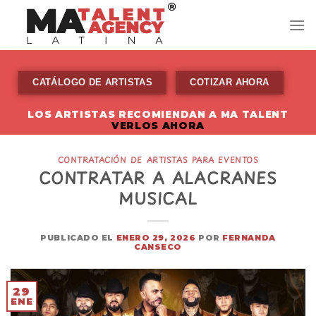
Skip
to
content
CATÁLOGO DE ARTISTAS
COTIZAR AHORA
LOS ARTISTAS RECOMIENDAN A MA TALENT
VERLOS AHORA
CONTRATACIÓN DE ARTISTAS PARA EVENTOS
CONTRATAR A ALACRANES
MUSICAL
PUBLICADO EL
ENERO 29, 2026
POR
FERNANDA
CANSECO
29
ENE