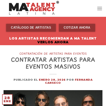
Skip
to
content
CATÁLOGO DE ARTISTAS
COTIZAR AHORA
LOS ARTISTAS RECOMIENDAN A MA TALENT
VERLOS AHORA
CONTRATACIÓN DE ARTISTAS PARA EVENTOS
CONTRATAR ARTISTAS PARA
EVENTOS MASIVOS
PUBLICADO EL
ENERO 28, 2026
POR
FERNANDA
CANSECO
28
ENE