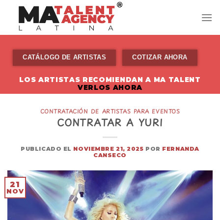
Skip
to
content
CATÁLOGO DE ARTISTAS
COTIZAR AHORA
LOS ARTISTAS RECOMIENDAN A MA TALENT
VERLOS AHORA
CONTRATACIÓN DE ARTISTAS PARA EVENTOS
CONTRATAR A YURI
PUBLICADO EL
NOVIEMBRE 21, 2025
POR
FERNANDA
CANSECO
21
NOV