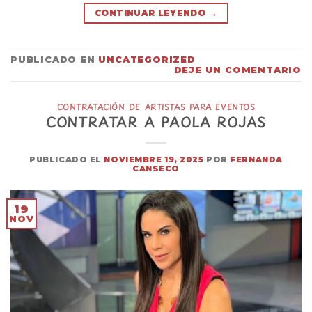
CONTINUAR LEYENDO
→
PUBLICADO EN
UNCATEGORIZED
DEJE UN COMENTARIO
CONTRATACIÓN DE ARTISTAS PARA EVENTOS
CONTRATAR A PAOLA ROJAS
PUBLICADO EL
NOVIEMBRE 19, 2025
POR
FERNANDA
CANSECO
19
NOV