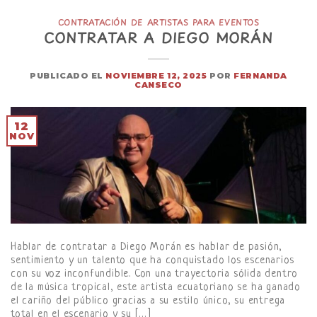
CONTRATACIÓN DE ARTISTAS PARA EVENTOS
CONTRATAR A DIEGO MORÁN
PUBLICADO EL
NOVIEMBRE 12, 2025
POR
FERNANDA
CANSECO
12
NOV
Hablar de contratar a Diego Morán es hablar de pasión,
sentimiento y un talento que ha conquistado los escenarios
con su voz inconfundible. Con una trayectoria sólida dentro
de la música tropical, este artista ecuatoriano se ha ganado
el cariño del público gracias a su estilo único, su entrega
total en el escenario y su […]