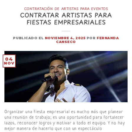
CONTRATACIÓN DE ARTISTAS PARA EVENTOS
CONTRATAR ARTISTAS PARA
FIESTAS EMPRESARIALES
PUBLICADO EL
NOVIEMBRE 4, 2025
POR
FERNANDA
CANSECO
04
NOV
Organizar una fiesta empresarial es mucho más que planear
una reunión de trabajo; es una oportunidad para fortalecer
lazos, reconocer logros y motivar a todo el equipo. Y no hay
mejor manera de hacerlo que con un espectáculo