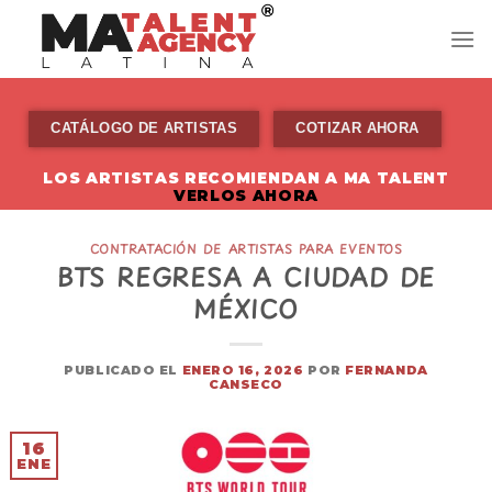
Skip
to
content
CATÁLOGO DE ARTISTAS
COTIZAR AHORA
LOS ARTISTAS RECOMIENDAN A MA TALENT
VERLOS AHORA
CONTRATACIÓN DE ARTISTAS PARA EVENTOS
BTS REGRESA A CIUDAD DE
MÉXICO
PUBLICADO EL
ENERO 16, 2026
POR
FERNANDA
CANSECO
16
ENE