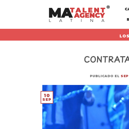
Skip
C
to
content
LOS
CONTRATA
PUBLICADO EL
SEP
10
SEP