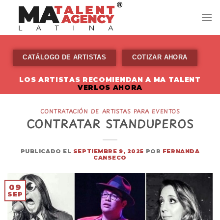
Skip
to
content
CATÁLOGO DE ARTISTAS
COTIZAR AHORA
LOS ARTISTAS RECOMIENDAN A MA TALENT
VERLOS AHORA
CONTRATACIÓN DE ARTISTAS PARA EVENTOS
CONTRATAR STANDUPEROS
PUBLICADO EL
SEPTIEMBRE 9, 2025
POR
FERNANDA
CANSECO
09
SEP