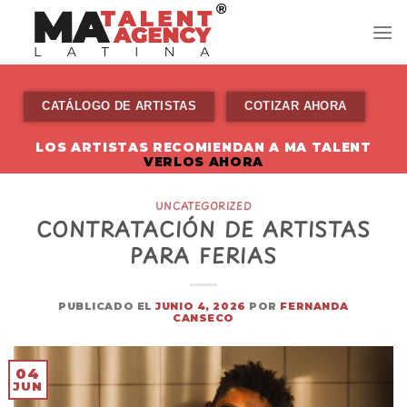
Skip
to
content
CATÁLOGO DE ARTISTAS
COTIZAR AHORA
LOS ARTISTAS RECOMIENDAN A MA TALENT
VERLOS AHORA
UNCATEGORIZED
CONTRATACIÓN DE ARTISTAS
PARA FERIAS
PUBLICADO EL
JUNIO 4, 2026
POR
FERNANDA
CANSECO
04
JUN