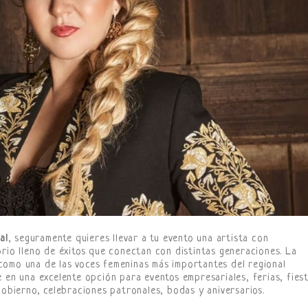
al
, seguramente quieres llevar a tu evento una artista con
orio lleno de éxitos que conectan con distintas generaciones. La
como una de las voces femeninas más importantes del regional
 en una excelente opción para eventos empresariales, ferias, fies
gobierno, celebraciones patronales, bodas y aniversarios.