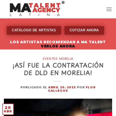
Skip
to
content
CATÁLOGO DE ARTISTAS
COTIZAR AHORA
LOS ARTISTAS RECOMIENDAN A MA TALENT
VERLOS AHORA
EVENTOS MORELIA
¡ASÍ FUE LA CONTRATACIÓN
DE DLD EN MORELIA!
PUBLICADO EL
ABRIL 20, 2023
POR
FLOR
GALLEGOS
20
ABR