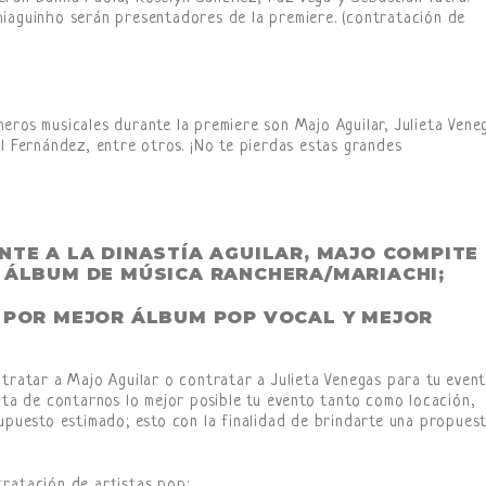
hiaguinho serán presentadores de la premiere. (contratación de
eros musicales durante la premiere son Majo Aguilar, Julieta Vene
el Fernández, entre otros. ¡No te pierdas estas grandes
NTE A LA DINASTÍA AGUILAR, MAJO COMPITE
R ÁLBUM DE MÚSICA RANCHERA/MARIACHI;
E POR MEJOR ÁLBUM POP VOCAL Y MEJOR
ntratar a Majo Aguilar o contratar a Julieta Venegas para tu even
rata de contarnos lo mejor posible tu evento tanto como locación,
supuesto estimado; esto con la finalidad de brindarte una propues
ratación de artistas pop: