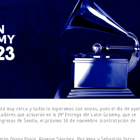
tá muy cerca y todos la esperamos con ansias, pues el día de ayer
tadores que actuarán en la 24ª Entrega del Latin Grammy, que se
ngresos de Sevilla, el próximo 16 de noviembre. (contratación de
erán Danna Paola, Roselyn Sánchez, Paz Vega y Sebastián Yatra.