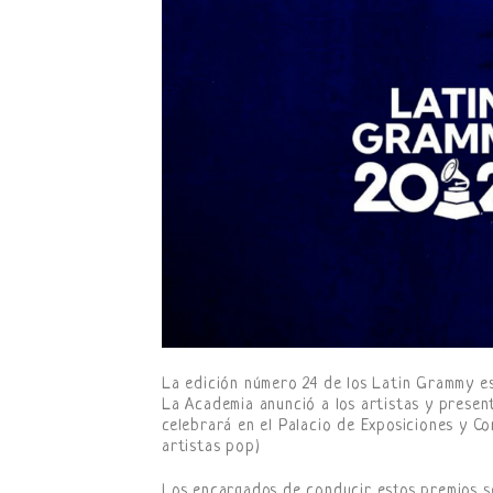
La edición número 24 de los Latin Grammy es
La Academia anunció a los artistas y presen
celebrará en el Palacio de Exposiciones y Co
artistas pop)
Los encargados de conducir estos premios s