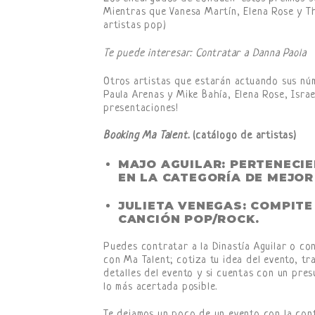
Mientras que Vanesa Martín, Elena Rose y T
artistas pop)
Te puede interesar: Contratar a Danna Paola
Otros artistas que estarán actuando sus núm
Paula Arenas y Mike Bahía, Elena Rose, Isra
presentaciones!
Booking Ma Talent.
(catálogo de artistas)
MAJO AGUILAR: PERTENECIE
EN LA CATEGORÍA DE MEJO
JULIETA VENEGAS: COMPIT
CANCIÓN POP/ROCK.
Puedes contratar a la Dinastía Aguilar o co
con Ma Talent; cotiza tu idea del evento, t
detalles del evento y si cuentas con un pre
lo más acertada posible.
Te dejamos un poco de un evento con la cont