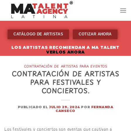
Skip
to
content
CATÁLOGO DE ARTISTAS
COTIZAR AHORA
LOS ARTISTAS RECOMIENDAN A MA TALENT
VERLOS AHORA
CONTRATACIÓN DE ARTISTAS PARA EVENTOS
CONTRATACIÓN DE ARTISTAS
PARA FESTIVALES Y
CONCIERTOS.
PUBLICADO EL
JULIO 29, 2024
POR
FERNANDA
CANSECO
Los festivales y conciertos son eventos que cautivan a