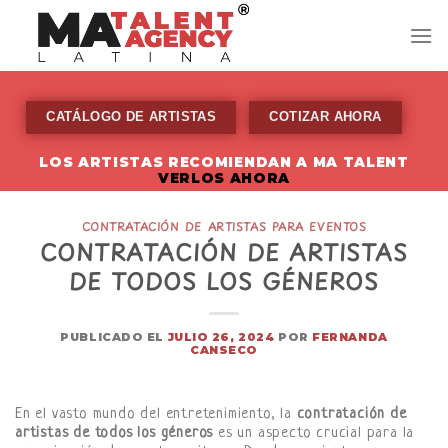
Skip
to
content
CATÁLOGO DE ARTISTAS
COTIZAR AHORA
LOS ARTISTAS RECOMIENDAN A MA TALENT
VERLOS AHORA
CONTRATACIÓN DE ARTISTAS PARA EVENTOS
CONTRATACIÓN DE ARTISTAS
DE TODOS LOS GÉNEROS
PUBLICADO EL
JULIO 26, 2024
POR
FERNANDA
CANSECO
En el vasto mundo del entretenimiento, la
contratación de
artistas de todos los géneros
es un aspecto crucial para la