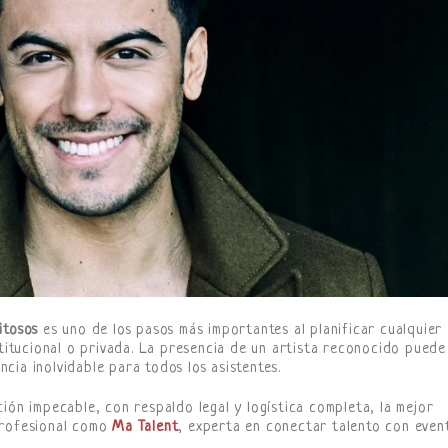
itosos
es uno de los pasos más importantes al planificar cualquier
stitucional o privada. La presencia de un artista reconocido puede
cia inolvidable para todos los asistentes.
ión impecable, con respaldo legal y logística completa, la mejor
profesional como
Ma Talent
, experta en conectar talento con even