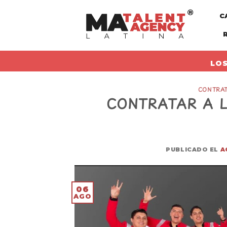
Skip
C
to
content
LOS
CONTRAT
CONTRATAR A 
PUBLICADO EL
A
06
AGO