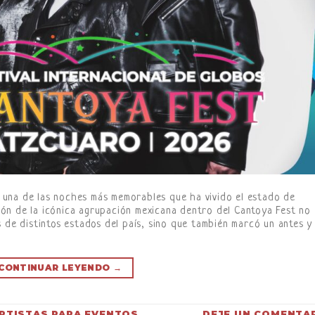
una de las noches más memorables que ha vivido el estado de
ón de la icónica agrupación mexicana dentro del Cantoya Fest no
 de distintos estados del país, sino que también marcó un antes y
CONTINUAR LEYENDO
→
RTISTAS PARA EVENTOS
DEJE UN COMENTA