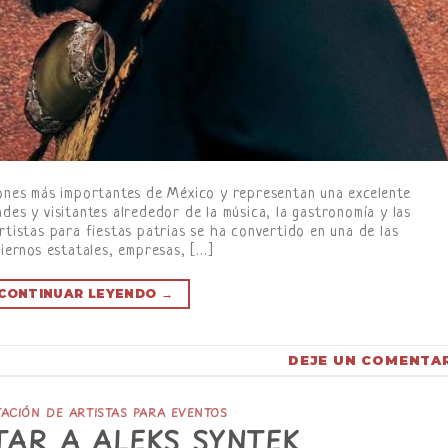
iones más importantes de México y representan una excelente
des y visitantes alrededor de la música, la gastronomía y las
rtistas para fiestas patrias se ha convertido en una de las
biernos estatales, empresas, […]
CONTINUAR LEYENDO
→
DEJE UN COMENTA
ACIÓN DE ARTISTAS PARA EVENTOS
AR A ALEKS SYNTEK