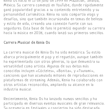
Kenia Os nació el 15 de julio de 1999 en Mazatlán, Sinaloa,
México. Su carrera comenzó en YouTube, donde rápidamente
ganó popularidad gracias a su contenido entretenido y su
personalidad carismática. Kenia no solo compartía vlogs y
desafíos, sino que también incursionaba en temas de belleza
y estilo de vida, creando una conexión fuerte con sus
seguidores. Esta base de fans le permitió expandir su carrera
hacia la música en 2018, cuando lanzó sus primeros sencillos.
Carrera Musical de Kenia Os
La carrera musical de Kenia Os ha sido meteórica. Su estilo
abarca principalmente el pop y el reguetón, aunque también
ha experimentado con otros géneros, lo que demuestra su
versatilidad como artista. Algunos de sus éxitos más
conocidos incluyen «Cócteles», «Bonita», y «Tsunami»,
canciones que han acumulado millones de reproducciones en
plataformas de streaming. Además, Kenia ha colaborado con
otros artistas reconocidos, ampliando su alcance en la
industria musical.
Recientemente, Kenia Os ha lanzado nuevos sencillos y ha
participado en diversos eventos musicales de gran relevancia.
Su presencia en festivales y conciertos ha sido destacada,