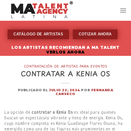
Skip
to
content
CATÁLOGO DE ARTISTAS
COTIZAR AHORA
LOS ARTISTAS RECOMIENDAN A MA TALENT
VERLOS AHORA
CONTRATACIÓN DE ARTISTAS PARA EVENTOS
CONTRATAR A KENIA OS
PUBLICADO EL
JULIO 22, 2024
POR
FERNANDA
CANSECO
La opción de
contratar a Kenia Os
es ideal para quienes
buscan un espectáculo vibrante y lleno de energía. Kenia Os,
cuyo nombre completo es Kenia Guadalupe Flores Osuna, ha
emergido como una de las figuras más prominentes en el