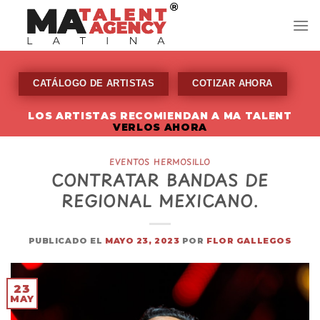
Skip
to
content
CATÁLOGO DE ARTISTAS
COTIZAR AHORA
LOS ARTISTAS RECOMIENDAN A MA TALENT
VERLOS AHORA
EVENTOS HERMOSILLO
CONTRATAR BANDAS DE
REGIONAL MEXICANO.
PUBLICADO EL
MAYO 23, 2023
POR
FLOR GALLEGOS
23
MAY