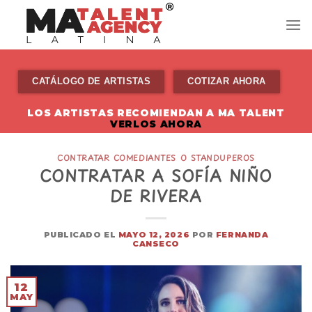
Skip
to
content
CATÁLOGO DE ARTISTAS
COTIZAR AHORA
LOS ARTISTAS RECOMIENDAN A MA TALENT
VERLOS AHORA
CONTRATAR COMEDIANTES O STANDUPEROS
CONTRATAR A SOFÍA NIÑO
DE RIVERA
PUBLICADO EL
MAYO 12, 2026
POR
FERNANDA
CANSECO
12
MAY