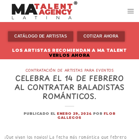
Skip
to
content
CATÁLOGO DE ARTISTAS
COTIZAR AHORA
LOS ARTISTAS RECOMIENDAN A MA TALENT
VERLOS AHORA
CONTRATACIÓN DE ARTISTAS PARA EVENTOS
CELEBRA EL 14 DE FEBRERO
AL CONTRATAR BALADISTAS
ROMÁNTICOS.
PUBLICADO EL
ENERO 29, 2024
POR
FLOR
GALLEGOS
¡Que vivan los novios! La fecha más romántica que febrero