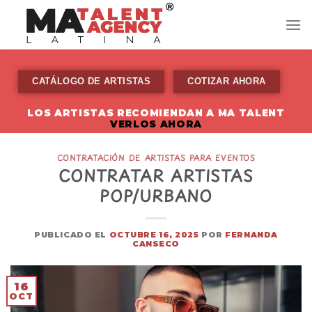
Skip
to
content
CATÁLOGO DE ARTISTAS
COTIZAR AHORA
LOS ARTISTAS RECOMIENDAN A MA TALENT
VERLOS AHORA
CONTRATACIÓN DE ARTISTAS PARA EVENTOS
CONTRATAR ARTISTAS
POP/URBANO
PUBLICADO EL
OCTUBRE 16, 2025
POR
FERNANDA
CANSECO
16
OCT