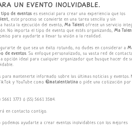
ARA UN EVENTO INOLVIDABLE.
 tipo de eventos
es esencial para crear una experiencia que los
lent
, este proceso se convierte en una tarea sencilla y sin
ta hasta la ejecución del evento,
Ma Talent
ofrece un servicio inte
ción. No importa el tipo de evento que estés organizando,
Ma Talen
omiso para ayudarte a llevar tu visión a la realidad.
egurarte de que sea un éxito rotundo, no dudes en considerar a
M
po de eventos
. Su enfoque personalizado, su vasta red de contact
s la opción ideal para cualquier organizador que busque hacer de s
idable.
s para mantenerte informado sobre las últimas noticias y eventos. 
 TikTok y YouTube como
@matalentlatina
o pide una cotización por
) 5661 3773 ó (55) 5661 3584.
rá en contacto contigo.
podemos ayudarte a crear eventos inolvidables con los mejores