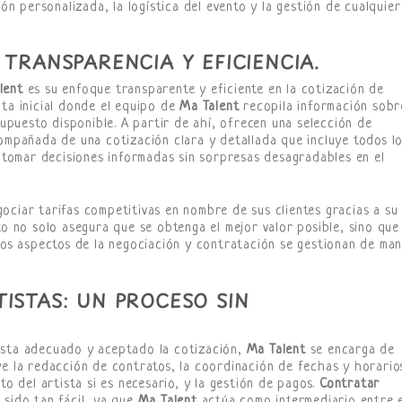
ión personalizada, la logística del evento y la gestión de cualquier
 TRANSPARENCIA Y EFICIENCIA.
lent
es su enfoque transparente y eficiente en la cotización de
lta inicial donde el equipo de
Ma Talent
recopila información sobr
supuesto disponible. A partir de ahí, ofrecen una selección de
compañada de una cotización clara y detallada que incluye todos l
s tomar decisiones informadas sin sorpresas desagradables en el
ociar tarifas competitivas en nombre de sus clientes gracias a su
to no solo asegura que se obtenga el mejor valor posible, sino que
 los aspectos de la negociación y contratación se gestionan de ma
ISTAS: UN PROCESO SIN
ista adecuado y aceptado la cotización,
Ma Talent
se encarga de
ye la redacción de contratos, la coordinación de fechas y horario
to del artista si es necesario, y la gestión de pagos.
Contratar
sido tan fácil, ya que
Ma Talent
actúa como intermediario entre e