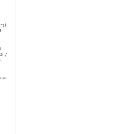
gral
t
a
os y
u
Nos