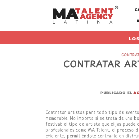
Skip
C
to
content
LOS
CONTRAT
CONTRATAR ART
PUBLICADO EL
AG
Contratar artistas para todo tipo de evento
memorable. No importa si se trata de una bo
festival; el tipo de artista que elijas puede 
profesionales como MA Talent, el proceso de
eficiente, permitiéndote centrarte en disfru