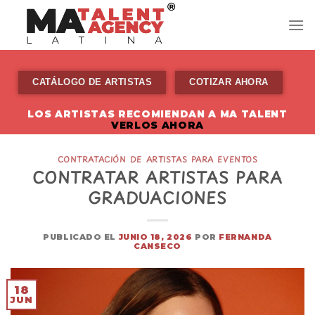
Skip
to
content
CATÁLOGO DE ARTISTAS
COTIZAR AHORA
LOS ARTISTAS RECOMIENDAN A MA TALENT
VERLOS AHORA
CONTRATACIÓN DE ARTISTAS PARA EVENTOS
CONTRATAR ARTISTAS PARA
GRADUACIONES
PUBLICADO EL
JUNIO 18, 2026
POR
FERNANDA
CANSECO
18
JUN