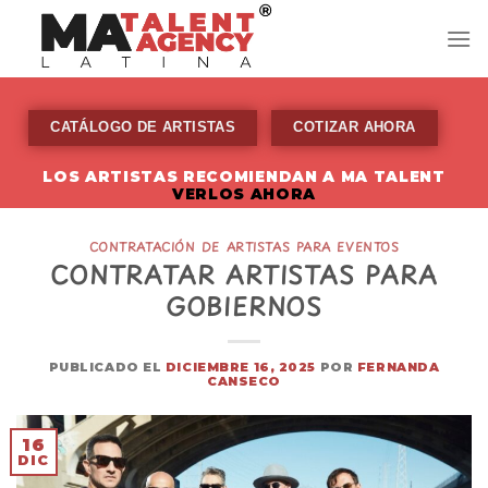
Skip
to
content
CATÁLOGO DE ARTISTAS
COTIZAR AHORA
LOS ARTISTAS RECOMIENDAN A MA TALENT
VERLOS AHORA
CONTRATACIÓN DE ARTISTAS PARA EVENTOS
CONTRATAR ARTISTAS PARA
GOBIERNOS
PUBLICADO EL
DICIEMBRE 16, 2025
POR
FERNANDA
CANSECO
16
DIC