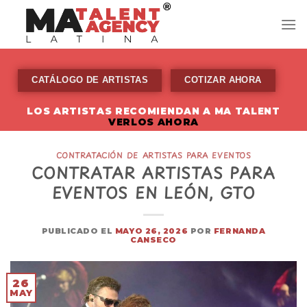
Skip
to
content
CATÁLOGO DE ARTISTAS
COTIZAR AHORA
LOS ARTISTAS RECOMIENDAN A MA TALENT
VERLOS AHORA
CONTRATACIÓN DE ARTISTAS PARA EVENTOS
CONTRATAR ARTISTAS PARA
EVENTOS EN LEÓN, GTO
PUBLICADO EL
MAYO 26, 2026
POR
FERNANDA
CANSECO
26
MAY