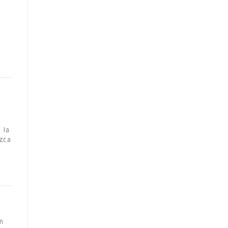
n
, la
uzca
n