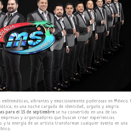
ás emblemáticas, vibrantes y emocionalmente poderosas en México.
iótica; es una noche cargada de identidad, orgullo y alegría
as para el 15 de septiembre
se ha convertido en una de las
, empresas y organizadores que buscan crear experiencias
o y la energía de un artista transforman cualquier evento en una
blico.