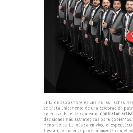
El 15 de septiembre es una de las fechas m
se trata únicamente de una celebración patr
colectiva. En este contexto,
contratar artist
decisiones más estratégicas para gobiernos
memorables. La música en vivo, el espectácul
fiesta que conecta profundamente con el pú