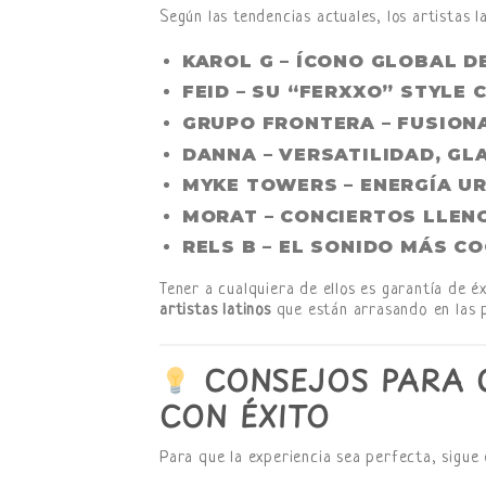
Según las tendencias actuales, los artistas l
KAROL G
– ÍCONO GLOBAL D
FEID
– SU “FERXXO” STYLE 
GRUPO FRONTERA
– FUSION
DANNA
– VERSATILIDAD, GL
MYKE TOWERS
– ENERGÍA U
MORAT
– CONCIERTOS LLEN
RELS B
– EL SONIDO MÁS CO
Tener a cualquiera de ellos es garantía de 
artistas latinos
que están arrasando en las p
CONSEJOS PARA C
CON ÉXITO
Para que la experiencia sea perfecta, sigue 