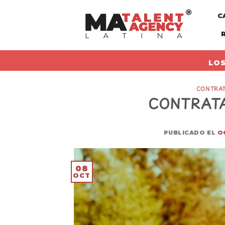
Skip
C
to
content
LOS
CONTRAT
CONTRATA
PUBLICADO EL
O
08
OCT