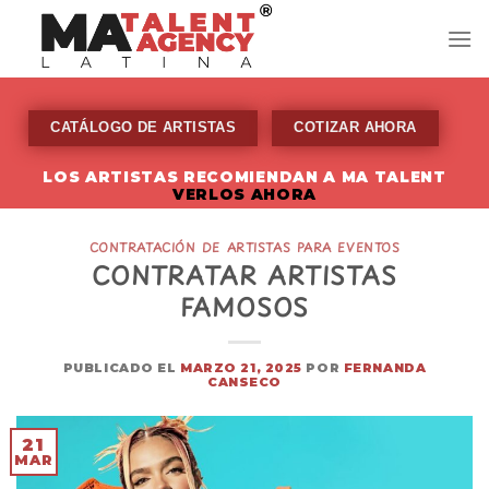
Skip
to
content
CATÁLOGO DE ARTISTAS
COTIZAR AHORA
LOS ARTISTAS RECOMIENDAN A MA TALENT
VERLOS AHORA
CONTRATACIÓN DE ARTISTAS PARA EVENTOS
CONTRATAR ARTISTAS
FAMOSOS
PUBLICADO EL
MARZO 21, 2025
POR
FERNANDA
CANSECO
21
MAR