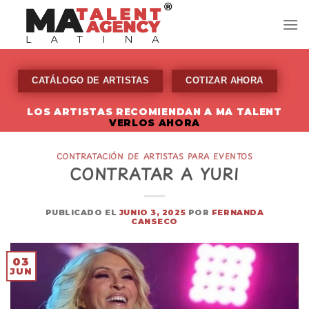
Skip
to
content
CATÁLOGO DE ARTISTAS
COTIZAR AHORA
LOS ARTISTAS RECOMIENDAN A MA TALENT
VERLOS AHORA
CONTRATACIÓN DE ARTISTAS PARA EVENTOS
CONTRATAR A YURI
PUBLICADO EL
JUNIO 3, 2025
POR
FERNANDA
CANSECO
03
JUN