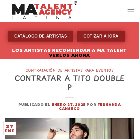
Skip
to
content
CATÁLOGO DE ARTISTAS
COTIZAR AHORA
LOS ARTISTAS RECOMIENDAN A MA TALENT
VERLOS AHORA
CONTRATACIÓN DE ARTISTAS PARA EVENTOS
CONTRATAR A TITO DOUBLE
P
PUBLICADO EL
ENERO 27, 2025
POR
FERNANDA
CANSECO
27
ENE