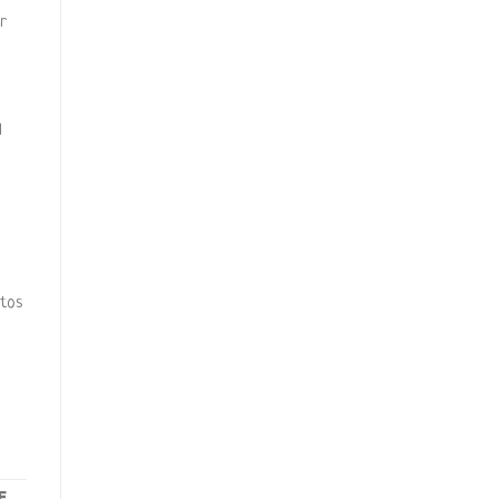
r
l
tos
E