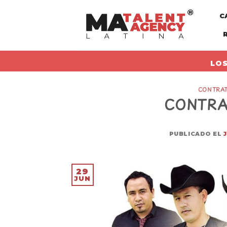
Skip
C
to
content
LOS
CONTRAT
CONTRA
PUBLICADO EL
29
JUN