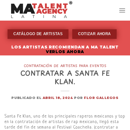
Skip
to
content
CATÁLOGO DE ARTISTAS
COTIZAR AHORA
LOS ARTISTAS RECOMIENDAN A MA TALENT
VERLOS AHORA
CONTRATACIÓN DE ARTISTAS PARA EVENTOS
CONTRATAR A SANTA FE
KLAN.
PUBLICADO EL
ABRIL 18, 2024
POR
FLOR GALLEGOS
Santa Fe Klan, uno de los principales raperos mexicanos y top
en la contratación de artistas de rap mexicano, llegó esta
tarde del fin de semana al Festival Coachella. (contratar a