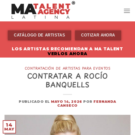
Skip
to
content
CATÁLOGO DE ARTISTAS
COTIZAR AHORA
LOS ARTISTAS RECOMIENDAN A MA TALENT
VERLOS AHORA
CONTRATACIÓN DE ARTISTAS PARA EVENTOS
CONTRATAR A ROCÍO
BANQUELLS
PUBLICADO EL
MAYO 14, 2026
POR
FERNANDA
CANSECO
14
MAY