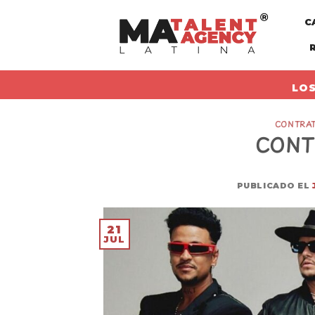
Skip
C
to
content
LOS
CONTRAT
CONT
PUBLICADO EL
21
JUL