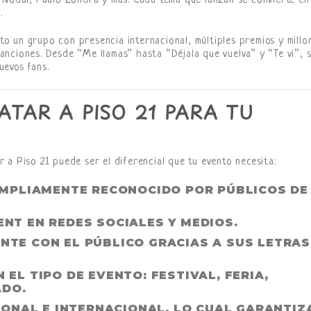
 Nodal, Paulo Londra y más. Cada tema que lanzan se convierte en
.
nto un grupo con presencia internacional, múltiples premios y millo
nciones. Desde “Me llamas” hasta “Déjala que vuelva” y “Te vi”, 
uevos fans.
TAR A PISO 21 PARA TU
 a Piso 21 puede ser el diferencial que tu evento necesita:
AMPLIAMENTE RECONOCIDO
POR PÚBLICOS DE
NT EN REDES SOCIALES Y MEDIOS
.
ENTE
CON EL PÚBLICO GRACIAS A SUS LETRAS
 EL TIPO DE EVENTO: FESTIVAL, FERIA,
ADO.
IONAL E INTERNACIONAL
, LO CUAL GARANTIZ