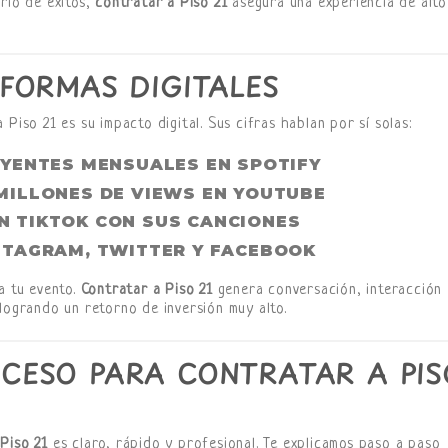
rio de éxitos,
contratar a Piso 21
asegura una experiencia de alto
AFORMAS DIGITALES
Piso 21 es su impacto digital. Sus cifras hablan por sí solas:
OYENTES MENSUALES EN SPOTIFY
MILLONES DE VIEWS EN YOUTUBE
N TIKTOK CON SUS CANCIONES
NSTAGRAM, TWITTER Y FACEBOOK
a tu evento.
Contratar a Piso 21
genera conversación, interacción 
logrando un retorno de inversión muy alto.
CESO PARA CONTRATAR A PIS
Piso 21
es claro, rápido y profesional. Te explicamos paso a paso