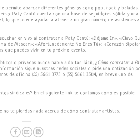
e le permite abarcar diferentes géneros como pop, rock y baladas.
verso. Paty Cantú cuenta con una base de seguidores sólida y una
al, lo que puede ayudar a atraer a un gran número de asistentes a
escuchar en vivo al contratar a Paty Cantú: «Déjame Ir»; «Clavo Q
Goma de Mascar»; «Afortunadamente No Eres Tú»; «Corazón Bipola
s que puedes vivir en tu próximo evento.
blicos o privados nunca había sido tan fácil,
¿Cómo contratar a Pa
nformación sigue nuestras redes sociales o pide una cotización p
s de oficina (55) 5661 3773 ó (55) 5661 3584, en breve uno de
ntos sindicales? En el siguiente link te contamos como es posible
e no te pierdas nada acerca de cómo contratar artistas.