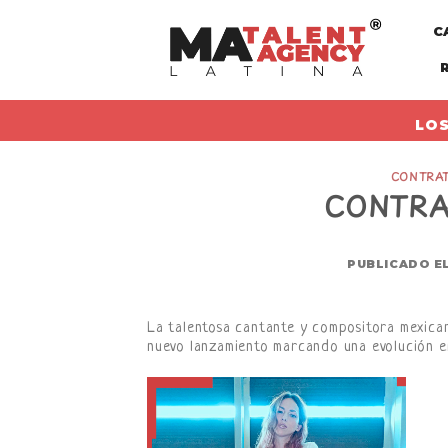
Skip
C
to
content
LOS
CONTRAT
CONTRA
PUBLICADO E
La talentosa cantante y compositora mexican
nuevo lanzamiento marcando una evolución en