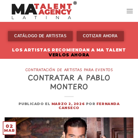
Skip
to
content
CATÁLOGO DE ARTISTAS
COTIZAR AHORA
LOS ARTISTAS RECOMIENDAN A MA TALENT
VERLOS AHORA
CONTRATACIÓN DE ARTISTAS PARA EVENTOS
CONTRATAR A PABLO
MONTERO
PUBLICADO EL
MARZO 2, 2026
POR
FERNANDA
CANSECO
02
MAR