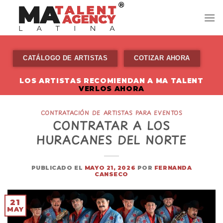
Skip
to
content
CATÁLOGO DE ARTISTAS
COTIZAR AHORA
LOS ARTISTAS RECOMIENDAN A MA TALENT
VERLOS AHORA
CONTRATACIÓN DE ARTISTAS PARA EVENTOS
CONTRATAR A LOS
HURACANES DEL NORTE
PUBLICADO EL
MAYO 21, 2026
POR
FERNANDA
CANSECO
21
MAY