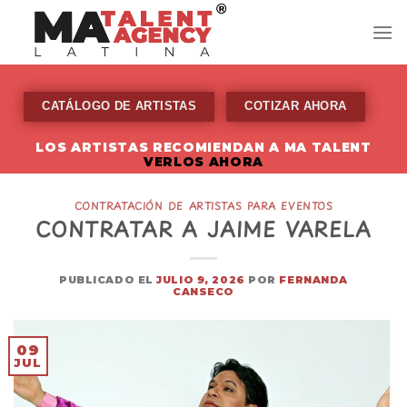
Skip
to
content
CATÁLOGO DE ARTISTAS
COTIZAR AHORA
LOS ARTISTAS RECOMIENDAN A MA TALENT
VERLOS AHORA
CONTRATACIÓN DE ARTISTAS PARA EVENTOS
CONTRATAR A JAIME VARELA
PUBLICADO EL
JULIO 9, 2026
POR
FERNANDA
CANSECO
09
JUL