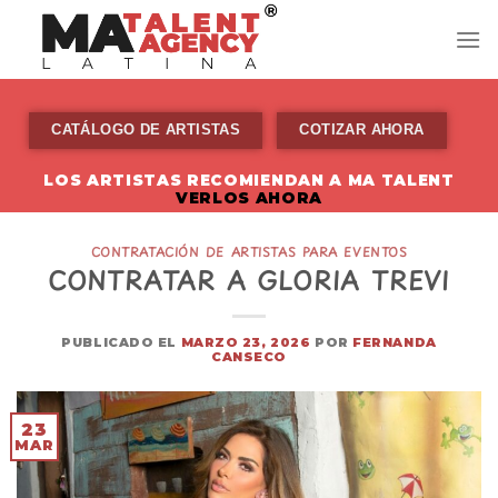
Skip
to
content
CATÁLOGO DE ARTISTAS
COTIZAR AHORA
LOS ARTISTAS RECOMIENDAN A MA TALENT
VERLOS AHORA
CONTRATACIÓN DE ARTISTAS PARA EVENTOS
CONTRATAR A GLORIA TREVI
PUBLICADO EL
MARZO 23, 2026
POR
FERNANDA
CANSECO
23
MAR