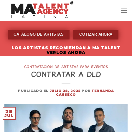
Skip
to
content
CATÁLOGO DE ARTISTAS
COTIZAR AHORA
LOS ARTISTAS RECOMIENDAN A MA TALENT
VERLOS AHORA
CONTRATACIÓN DE ARTISTAS PARA EVENTOS
CONTRATAR A DLD
PUBLICADO EL
JULIO 28, 2025
POR
FERNANDA
CANSECO
28
JUL