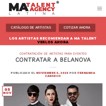
Skip
to
content
CATÁLOGO DE ARTISTAS
COTIZAR AHORA
LOS ARTISTAS RECOMIENDAN A MA TALENT
VERLOS AHORA
CONTRATACIÓN DE ARTISTAS PARA EVENTOS
CONTRATAR A BELANOVA
PUBLICADO EL
NOVIEMBRE 5, 2025
POR
FERNANDA
CANSECO
05
NOV