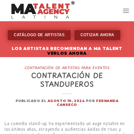
Skip
to
content
CATÁLOGO DE ARTISTAS
COTIZAR AHORA
LOS ARTISTAS RECOMIENDAN A MA TALENT
VERLOS AHORA
CONTRATACIÓN DE ARTISTAS PARA EVENTOS
CONTRATACIÓN DE
STANDUPEROS
PUBLICADO EL
AGOSTO 19, 2024
POR
FERNANDA
CANSECO
La comedia stand-up ha experimentado un auge notable en
los últimos años, atrayendo a audiencias ávidas de risas y