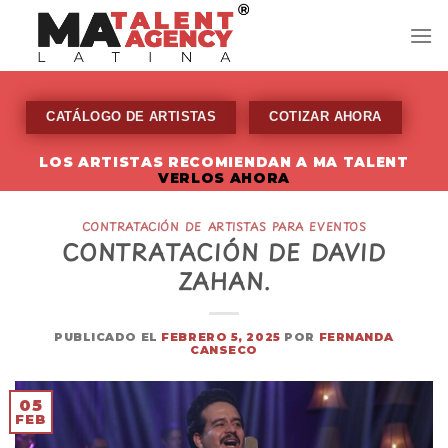
Skip
to
content
CATÁLOGO DE ARTISTAS
COTIZAR AHORA
LOS ARTISTAS RECOMIENDAN A MA TALENT
VERLOS AHORA
CONTRATACIÓN DE ARTISTAS PARA EVENTOS
CONTRATACIÓN DE DAVID
ZAHAN.
PUBLICADO EL
FEBRERO 5, 2025
POR
FERNANDA
CANSECO
05
FEB