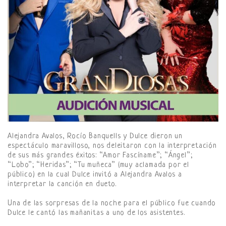
Alejandra Avalos, Rocío Banquells y Dulce dieron un
espectáculo maravilloso, nos deleitaron con la interpretación
de sus más grandes éxitos: “Amor Fascíname”; “Ángel”;
“Lobo”; “Heridas”; “Tu muñeca” (muy aclamada por el
público) en la cual Dulce invitó a Alejandra Avalos a
interpretar la canción en dueto.
Una de las sorpresas de la noche para el público fue cuando
Dulce le cantó las mañanitas a uno de los asistentes.